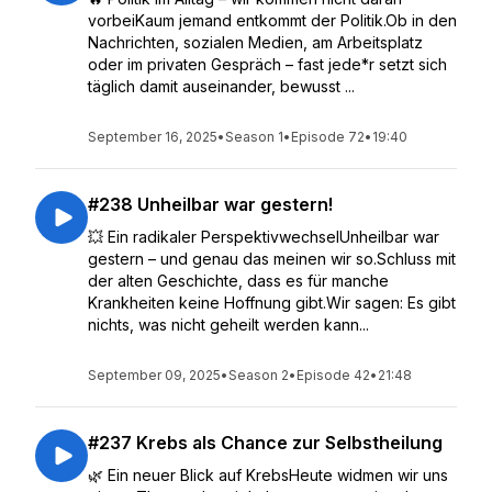
vorbeiKaum jemand entkommt der Politik.Ob in den
Nachrichten, sozialen Medien, am Arbeitsplatz
oder im privaten Gespräch – fast jede*r setzt sich
täglich damit auseinander, bewusst ...
September 16, 2025
•
Season 1
•
Episode 72
•
19:40
#238 Unheilbar war gestern!
💥 Ein radikaler PerspektivwechselUnheilbar war
gestern – und genau das meinen wir so.Schluss mit
der alten Geschichte, dass es für manche
Krankheiten keine Hoffnung gibt.Wir sagen: Es gibt
nichts, was nicht geheilt werden kann...
September 09, 2025
•
Season 2
•
Episode 42
•
21:48
#237 Krebs als Chance zur Selbstheilung
🌿 Ein neuer Blick auf KrebsHeute widmen wir uns