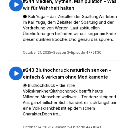
#244 Medien, Mythen, Manipulation – Was
wir für Wahrheit halten
🌑 Kali Yuga – das Zeitalter der SpaltungWir leben
im Kali Yuga, dem Zeitalter der Spaltung und der
Verdrehung von Werten. Laut spirituellen
Überlieferungen befinden wir uns sogar am Ende
dieser dunklen Epoche. Und genau das spüren...
October 21, 2025
•
Season 3
•
Episode 47
•
21:30
#243 Bluthochdruck natürlich senken –
einfach & wirksam ohne Medikamente
🌍 Bluthochdruck – die stille
VolkskrankheitBluthochdruck betrifft heute
Millionen Menschen weltweit – Tendenz steigend.
Aus ganzheitlicher Sicht handelt es sich längst um
eine Volkskrankheit mit epidemischem
Charakter.Doch tro...
October 14, 2025
•
Season 2
•
Episode 44
•
16:41