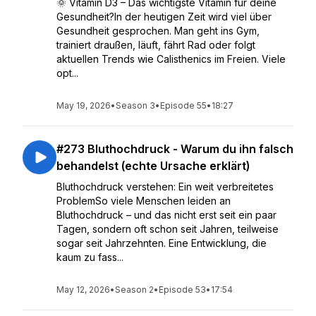
🌞 Vitamin D3 – Das wichtigste Vitamin für deine
Gesundheit?In der heutigen Zeit wird viel über
Gesundheit gesprochen. Man geht ins Gym,
trainiert draußen, läuft, fährt Rad oder folgt
aktuellen Trends wie Calisthenics im Freien. Viele
opt...
May 19, 2026
•
Season 3
•
Episode 55
•
18:27
#273 Bluthochdruck - Warum du ihn falsch
behandelst (echte Ursache erklärt)
Bluthochdruck verstehen: Ein weit verbreitetes
ProblemSo viele Menschen leiden an
Bluthochdruck – und das nicht erst seit ein paar
Tagen, sondern oft schon seit Jahren, teilweise
sogar seit Jahrzehnten. Eine Entwicklung, die
kaum zu fass...
May 12, 2026
•
Season 2
•
Episode 53
•
17:54