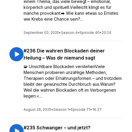
einem Thema, das viele bewegt – emotional,
körperlich und spirituell.Vielleicht klingt es für
manche provokant:➡️ Wie kann etwas so Ernstes
wie Krebs eine Chance sein?...
September 02, 2025
•
Season 4
•
Episode 40
•
20:24
#236 Die wahren Blockaden deiner
Heilung – Was dir niemand sagt
🧩 Unsichtbare Blockaden verstehenViele
Menschen probieren unzählige Methoden,
Therapien oder Ernährungsformen – und trotzdem
bleibt der gewünschte Durchbruch aus.Warum?
Weil die wahren Blockaden oft im Verborgenen
liegen:<...
August 26, 2025
•
Season 1
•
Episode 71
•
16:37
#235 Schwanger – und jetzt?