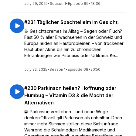
July 29, 2025
•
Season 1
•
Episode 69
•
18:36
#231 Täglicher Spachtelleim im Gesicht.
📝 Gesichtscremes im Alltag – Segen oder Fluch?
Fast 50 % aller Erwachsenen in der Schweiz und
Europa leiden an Hautproblemen – von trockener
Haut über Akne bis hin zu chronischen
Erkrankungen wie Psoriasis oder Urtikaria. Ke...
July 22, 2025
•
Season 1
•
Episode 68
•
20:50
#230 Parkinson heilen? Hoffnung oder
Humbug – Vitamin D3 & die Macht der
Alternativen
🧩 Parkinson verstehen – und neue Wege
denken.Offiziell gilt Parkinson als unheilbar. Doch
immer mehr Stimmen stellen diese Sicht infrage.
Während die Schulmedizin Medikamente und
Operationen empfiehlt, berichten Betroffene von