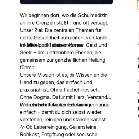
Wir beginnen dort, wo die Schulmedizin
an ihre Grenzen stößt – und oft versagt.
Unser Ziel: Die zentralen Themen für
echte Gesundheit aufgreifen, verständlich
erklären und Tabus brechen.
Im Mittelpunkt stehen Körper, Geist und
Seele – drei untrennbare Ebenen, die
gemeinsam zur ganzheitlichen Heilung
führen.
Unsere Mission ist es, dir Wissen an die
Hand zu geben, das einfach und
praxisnah ist. Ohne Fachchinesisch.
Ohne Dogma. Dafür mit Herz, Verstand
und jahrzehntelanger Erfahrung.
Wir machen komplexe Zusammenhänge
einfach – damit du dich selbst wieder
verstehen, reinigen und stärken kannst.
💡 Ob Leberreinigung, Gallensteine,
Rohkost, Entgiftung oder seelische