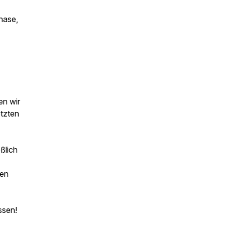
chase,
en wir
etzten
ßlich
ten
ssen!