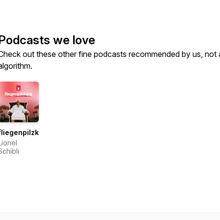
Podcasts we love
Check out these other fine podcasts recommended by us, not 
algorithm.
fliegenpilzking
Lionel
Schibli