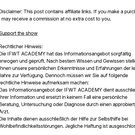
Disclaimer: This post contains affiliate links. If you make a pur
I may receive a commission at no extra cost to you.
Support the show
Rechtlicher Hinweis:
Die IFWT ACADEMY hat das Informationsangebot sorgfältig
erwogen und geprüft. Nach bestem Wissen und Gewissen stell
Ihnen unsere persönlichen Erkenntnisse und Erfahrungen der l
Jahre zur Verfügung. Dennoch müssen wir Sie auf folgende
rechtliche Hinweise aufmerksam machen:
Das Informationsangebot der IFWT ACADEMY dient ausschlie
Ihrer Information und ersetzt in keinem Fall eine persönliche
Beratung, Untersuchung oder Diagnose durch einen approbier
Arzt.
Die Inhalte dienen ausschließlich der Hilfe zur Selbsthilfe bei
Wohlbefindlichkeitsstörungen. Jegliche Haftung ist ausgeschlo