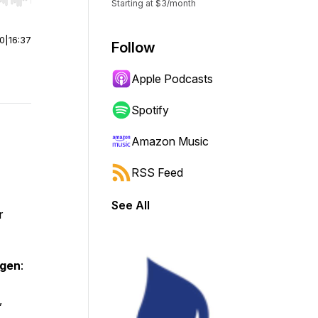
r end. Hold shift to jump forward or backward.
Starting at $3/month
00
|
16:37
Follow
Apple Podcasts
Spotify
Amazon Music
RSS Feed
See All
r
egen
:
,