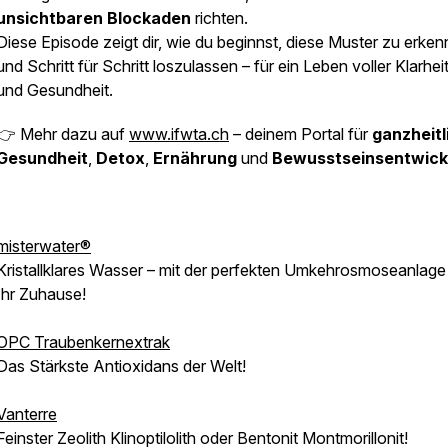
unsichtbaren Blockaden
richten.
Diese Episode zeigt dir, wie du beginnst, diese Muster zu erke
und Schritt für Schritt loszulassen – für ein Leben voller Klarheit
und Gesundheit.
👉 Mehr dazu auf
www.ifwta.ch
– deinem Portal für
ganzheitl
Gesundheit
,
Detox
,
Ernährung
und
Bewusstseinsentwick
misterwater®
Kristallklares Wasser – mit der perfekten Umkehrosmoseanlage 
Ihr Zuhause!
OPC Traubenkernextrak
Das Stärkste Antioxidans der Welt!
Vanterre
Feinster Zeolith Klinoptilolith oder Bentonit Montmorillonit!