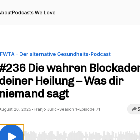
About
Podcasts We Love
IFWTA - Der alternative Gesundheits-Podcast
#236 Die wahren Blockade
deiner Heilung – Was dir
niemand sagt
S
August 26, 2025
•
Franjo Juric
•
Season 1
•
Episode 71