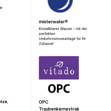
ve
e
misterwater®
Kristallklares Wasser – mit der
perfekten
Umkehrosmoseanlage für Ihr
Zuhause!
ötze
,
OPC
Traubenkernextrak