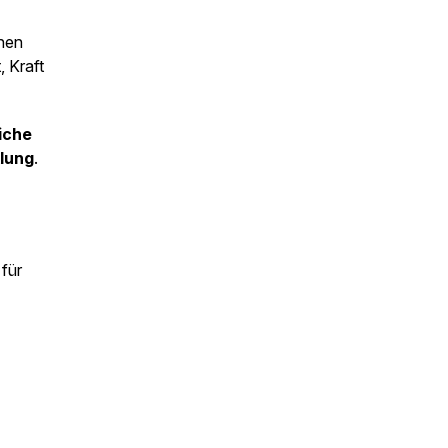
nnen
, Kraft
iche
lung
.
für