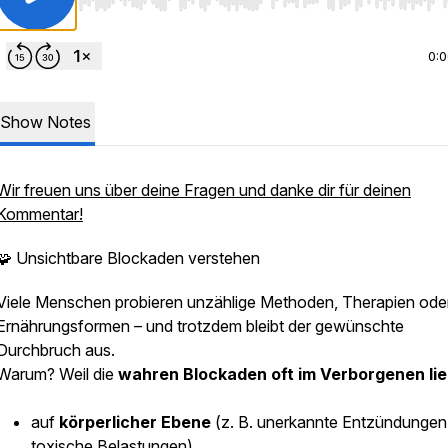
Use Left/Right to seek, Home/End to jump to start o
0:
Show Notes
Wir freuen uns über deine Fragen und danke dir für deinen
Kommentar!
🧩 Unsichtbare Blockaden verstehen
Viele Menschen probieren unzählige Methoden, Therapien ode
Ernährungsformen – und trotzdem bleibt der gewünschte
Durchbruch aus.
Warum? Weil die
wahren Blockaden oft im Verborgenen li
auf
körperlicher Ebene
(z. B. unerkannte Entzündungen
toxische Belastungen),