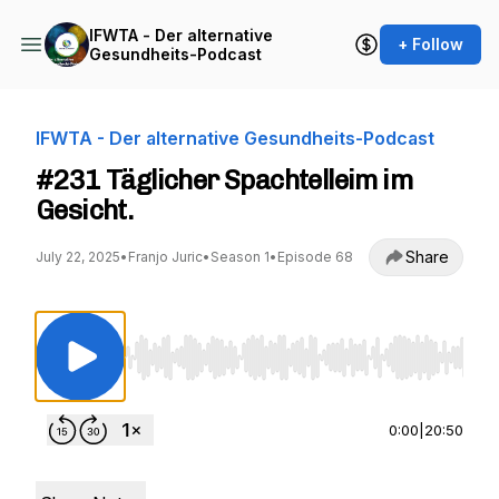
IFWTA - Der alternative
+ Follow
Gesundheits-Podcast
IFWTA - Der alternative Gesundheits-Podcast
#231 Täglicher Spachtelleim im
Gesicht.
Share
July 22, 2025
•
Franjo Juric
•
Season 1
•
Episode 68
Use Left/Right to seek, Home/End to jump to st
0:00
|
20:50