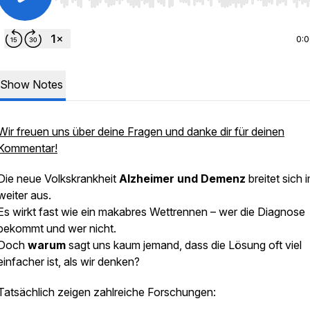
Use Left/Right to seek, Home/End to jump to start o
0:
Show Notes
Wir freuen uns über deine Fragen und danke dir für deinen
Kommentar!
Die neue Volkskrankheit
Alzheimer und Demenz
breitet sich
weiter aus.
Es wirkt fast wie ein makabres Wettrennen – wer die Diagnose
bekommt und wer nicht.
Doch
warum
sagt uns kaum jemand, dass die Lösung oft viel
einfacher ist, als wir denken?
Tatsächlich zeigen zahlreiche Forschungen: