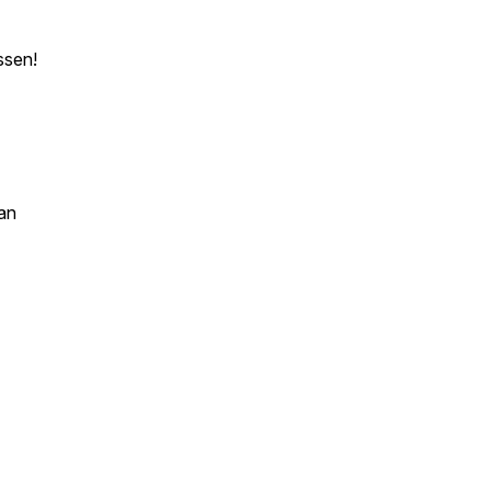
ssen!
an