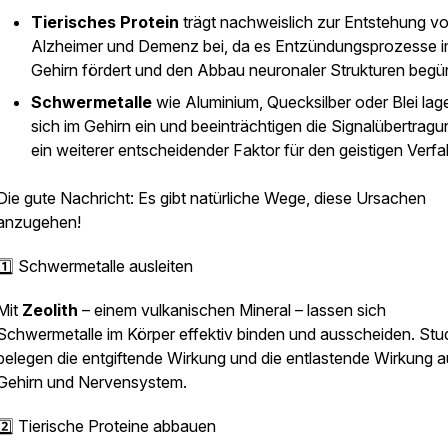
Tierisches Protein
trägt nachweislich zur Entstehung v
Alzheimer und Demenz bei, da es Entzündungsprozesse 
Gehirn fördert und den Abbau neuronaler Strukturen begün
Schwermetalle
wie Aluminium, Quecksilber oder Blei lag
sich im Gehirn ein und beeinträchtigen die Signalübertragu
ein weiterer entscheidender Faktor für den geistigen Verfal
Die gute Nachricht: Es gibt natürliche Wege, diese Ursachen
anzugehen!
1️⃣ Schwermetalle ausleiten
Mit
Zeolith
– einem vulkanischen Mineral – lassen sich
Schwermetalle im Körper effektiv binden und ausscheiden. Stu
belegen die entgiftende Wirkung und die entlastende Wirkung a
Gehirn und Nervensystem.
2️⃣ Tierische Proteine abbauen