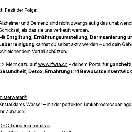
🎯 Fazit der Folge:
Alzheimer und Demenz sind nicht zwangsläufig das unabwend
Schicksal, als das sie uns verkauft werden.
Mit
Entgiftung, Ernährungsumstellung, Darmsanierung u
Leberreinigung
kannst du selbst aktiv werden – und dein Gehi
schleichendem Verfall schützen.
👉 Mehr dazu auf
www.ifwta.ch
– deinem Portal für
ganzheitl
Gesundheit
,
Detox
,
Ernährung
und
Bewusstseinsentwick
misterwater®
Kristallklares Wasser – mit der perfekten Umkehrosmoseanlage 
Ihr Zuhause!
OPC Traubenkernextrak