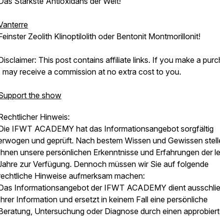
Das Stärkste Antioxidans der Welt!
Vanterre
Feinster Zeolith Klinoptilolith oder Bentonit Montmorillonit!
Disclaimer: This post contains affiliate links. If you make a pur
I may receive a commission at no extra cost to you.
Support the show
Rechtlicher Hinweis:
Die IFWT ACADEMY hat das Informationsangebot sorgfältig
erwogen und geprüft. Nach bestem Wissen und Gewissen stell
Ihnen unsere persönlichen Erkenntnisse und Erfahrungen der l
Jahre zur Verfügung. Dennoch müssen wir Sie auf folgende
rechtliche Hinweise aufmerksam machen:
Das Informationsangebot der IFWT ACADEMY dient ausschlie
Ihrer Information und ersetzt in keinem Fall eine persönliche
Beratung, Untersuchung oder Diagnose durch einen approbier