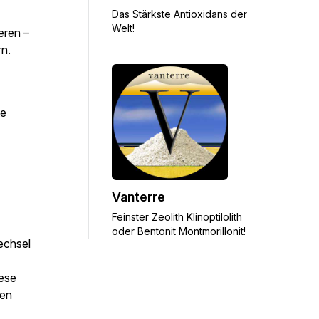
Das Stärkste Antioxidans der
Welt!
eren –
rn.
te
Vanterre
Feinster Zeolith Klinoptilolith
oder Bentonit Montmorillonit!
echsel
iese
hen