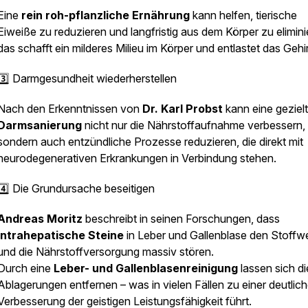
Eine
rein roh-pflanzliche Ernährung
kann helfen, tierische
Eiweiße zu reduzieren und langfristig aus dem Körper zu elimini
das schafft ein milderes Milieu im Körper und entlastet das Gehi
3️⃣ Darmgesundheit wiederherstellen
Nach den Erkenntnissen von
Dr. Karl Probst
kann eine geziel
Darmsanierung
nicht nur die Nährstoffaufnahme verbessern,
sondern auch entzündliche Prozesse reduzieren, die direkt mit
neurodegenerativen Erkrankungen in Verbindung stehen.
4️⃣ Die Grundursache beseitigen
Andreas Moritz
beschreibt in seinen Forschungen, dass
intrahepatische Steine
in Leber und Gallenblase den Stoffw
und die Nährstoffversorgung massiv stören.
Durch eine
Leber- und Gallenblasenreinigung
lassen sich d
Ablagerungen entfernen – was in vielen Fällen zu einer deutlic
Verbesserung der geistigen Leistungsfähigkeit führt.