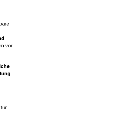
bare
nd
rn vor
iche
lung
.
für