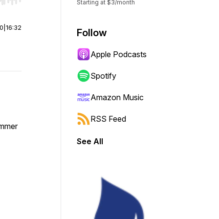
r end. Hold shift to jump forward or backward.
Starting at $3/month
00
|
16:32
Follow
Apple Podcasts
Spotify
Amazon Music
RSS Feed
 immer
See All