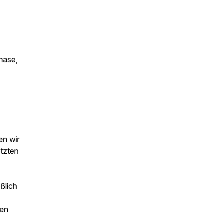
chase,
en wir
etzten
ßlich
ten