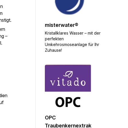
on
im
stigt.
misterwater®
ern
Kristallklares Wasser – mit der
ng –
perfekten
l.
Umkehrosmoseanlage für Ihr
Zuhause!
dien
uf
OPC
Traubenkernextrak