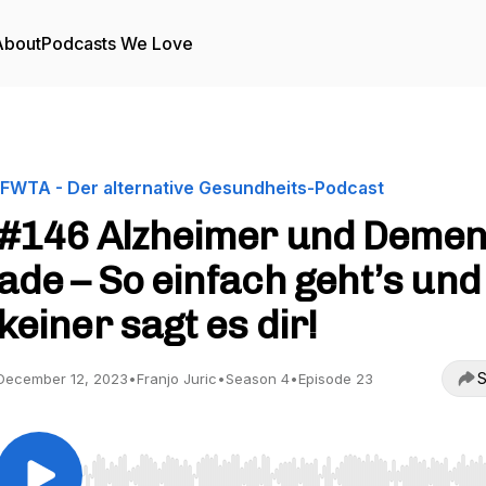
About
Podcasts We Love
IFWTA - Der alternative Gesundheits-Podcast
#146 Alzheimer und Demen
ade – So einfach geht’s und
keiner sagt es dir!
S
December 12, 2023
•
Franjo Juric
•
Season 4
•
Episode 23