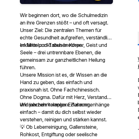
Wir beginnen dort, wo die Schulmedizin
an ihre Grenzen stößt – und oft versagt.
Unser Ziel: Die zentralen Themen für
echte Gesundheit aufgreifen, verständlich
erklären und Tabus brechen.
Im Mittelpunkt stehen Körper, Geist und
Seele – drei untrennbare Ebenen, die
gemeinsam zur ganzheitlichen Heilung
führen.
Unsere Mission ist es, dir Wissen an die
Hand zu geben, das einfach und
praxisnah ist. Ohne Fachchinesisch.
Ohne Dogma. Dafür mit Herz, Verstand
und jahrzehntelanger Erfahrung.
Wir machen komplexe Zusammenhänge
einfach – damit du dich selbst wieder
verstehen, reinigen und stärken kannst.
💡 Ob Leberreinigung, Gallensteine,
Rohkost, Entgiftung oder seelische